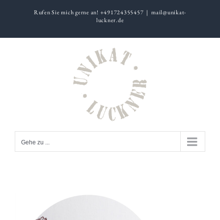
Zum
Rufen Sie mich gerne an! +491724355457
|
mail@unikat-
Inhalt
luckner.de
springen
Gehe zu ...