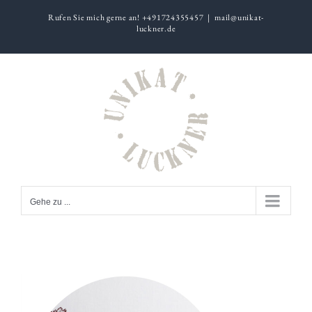
Zum
Rufen Sie mich gerne an! +491724355457
|
mail@unikat-
Inhalt
luckner.de
springen
Gehe zu ...