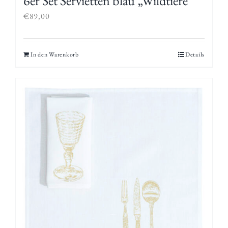
6er Set Servietten blau „Wildtiere“
€
89,00
In den Warenkorb
Details