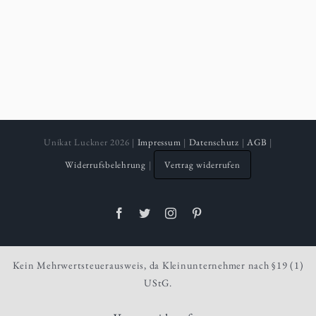
Unikat Luckner 2026 |
Impressum
|
Datenschutz
|
AGB
|
Widerrufsbelehrung
|
Vertrag widerrufen
Facebook
Twitter
Instagram
Pinterest
Kein Mehrwertsteuerausweis, da Kleinunternehmer nach §19 (1)
UStG.